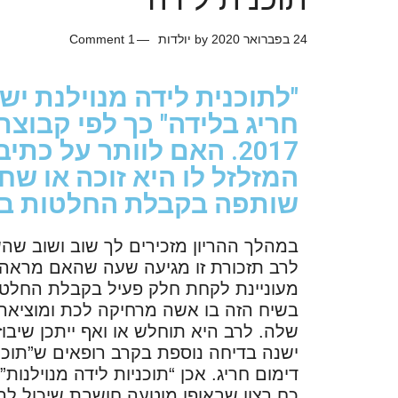
24 בפברואר 2020
by
יולדות
1 Comment
"לתוכנית לידה מנוילנת י
חריג בלידה" כך לפי קבוצת
2017. האם לוותר על כ
המזלזל לו היא זוכה או שח
שותפה בקבלת החלטות בל
במהלך ההריון מזכירים לך שוב ושוב שהש
לרב תזכורת זו מגיעה שעה שהאם מראה 
מעוניינת לקחת חלק פעיל בקבלת החלטו
בשיח הזה בו אשה מרחיקה לכת ומוציא
שלה. לרב היא תוחלש או ואף ייתכן שיבו
ישנה בדיחה נוספת בקרב רופאים ש”תוכני
דימום חריג. אכן “תוכניות לידה מנויל
כח רצון שבאופן מוטעה חושבת שיכול לה