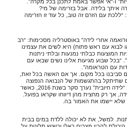
יות” ו-“אי אפשר באמת לתכנן בכל מקרה”.
רה איתך בלידה. אבל בזרימה של מי?
 “ללכת עם הזרם זה טוב, כל עוד זו הזרימה
“טרואמה אחרי לידה” באוסטרליה מסכימות: “רב
ו לבוא עם ראש פתוח) היא לשים את עצמינו
 המוצעות כבלתי נמנעות ובלתי ניתנות
. “בכל שבוע מגיעות אלינו נשים שבאו עם
דות עם הטראומה”.
ים סביבנו בכל מקום. אך אם האשה בכל זאת,
י גם שתיתקל בהתגשמות של הנבואה הנפוצה
בתרבות שלנו, “שזה חסר טעם”. בתנועת “לידה חיובית” נערך סקר בשנת 2016, כאשר
לידה, אך רק מחצית מהן דיווחו שקראו בפועל.
נות. למשל, את לא יכולה ללדת במים בבית
יכולת להבין מצבים כאלו וכשיש תלונות על