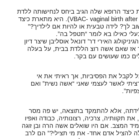
 כיצד הרופא שלה הגיב ביחס לנחישותה ללדת
את בנה השלישי בלידת ויב”ק (VBAC- vaginal birth after c-section). היא מתארת כיצד
ב לך? לידה טבעית או להיות אם לילדיך?”
לי כאילו בא לומר “תטפל בה”.
ניקולוג האירי דר’ דונאל אוסליבן שיצר דיון
דיו בשנת 1996. הוא אמר אז שאם אשה רוצ הללדת בבית, על בעלה
ים כמו שעושים עם בקר.
יכל לקבל את הפסיביות, אך ראיתי את אי
ציתי לאשר לעצמי שאני “אשה נשית” ואם
יות”.
ידתה, אלא להתמקד בתוצאה, יש פה מסר
ת תקוותיה, צרכיה, רצונותיה, כבודה ואפיו
מיד המצב. אם היו שואלים אשה הרה ובן זוגה
 להציל אדם אחד- את מי תצילי?” הם לרב