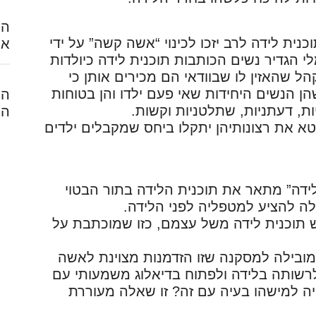
הח
כנית לידה לרב יזכו לכינוי “אשה קשה” על ידי
אל
 2018 דר’ אויף אומלי הגדיר נשים הכותבות תוכנית לידה כיולדות
קהל שהאזין לו שבוודאי הם מכירים אותן כי
הן הנשים היחידות שאי פעם ילדו והן בטוחות
המ
ות, דעתניות, שתלטניות וקשות.
הל
א את רצונותיהן יתקלו ביחס שמקבלים ילדים
לידה” מתאר את תוכנית הלידה בתור הבטוי
ה להציע למטפליה לפני הלידה.
ש תוכנית לידה משל עצמם, כזו שמוכתבת על
 מובילה למסקנה שזו הזדמנות מצוינת לאשה
רשותה בלידה ולפתוח בדיאלוג משמעותי עם
 למישהו בעיה עם זה? זו שאלה מעוררת