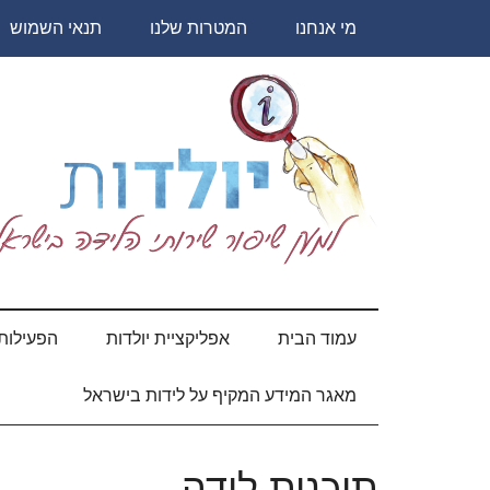
Skip
Skip
Skip
Skip
מי אנחנו
המטרות שלנו
תנאי השמוש
to
to
to
to
secondary
primary
content
footer
sidebar
menu
יולדות
עמוד הבית
אפליקציית יולדות
הפעילות 
מאגר המידע המקיף על לידות בישראל
תוכנית לידה