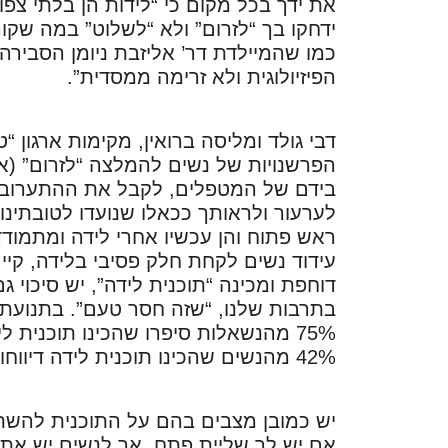
את ידך בכל מקום כי “לידות הן בלתי צפו
ידחקו בך “לזרום” ולא “לשלוט” במה שקו
כמו שהמיילדת דר’ אליזבת ניומן הסבירה:
הפיזיולוגית ולא זרימה ממסדית”.
דבי גולד ומליסה ברואין, מקימות ארגון 
הפרשנויות של נשים להמלצה “לזרום” (א
בידם של המטפלים, לקבל את ההתערוביות
לערעור ולראותך ככאלו שנועדו לטובתינו”
ראש פתוח והן עכשיו אחרי לידה ומתמוד
עידוד נשים לקחת חלק פסיבי בלידה, קי
דוחפת ומכינה “תוכנית לידה”, יש סיכו
75% מהנשאלות סיפרו שהכינו תוכנית 
42% מהנשים שהכינו תוכנית לידה דיווחו שלא יישמו את האמור בה.
יש כמובן מצבים בהם על התוכנית להשת
אם יש לך שליית פתח, אך לנשים יש את ה