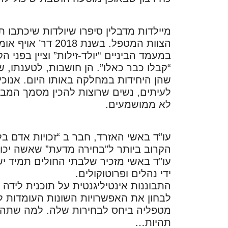
מיילדות מדבלין סיפרו שיולדות שיכתבו תו
הצוות המטפל. בשנת
במעמד הביניים “יולד-זילות” וציין בפני ה
“קבלו כבר כאלו”. הן חושבות, לטענתו, ש
שהן היחידות במחלקה באותו היום. אנוכי
לעיתים, נשים שרוצות להכין מסמך המבט
לא ממושמעים.
עו”ד באשי האזרד, חבר ב “זכויות אדם ב
הקרוב ביותר ל”בחירה מדעת” שאשה יכול
עו”ד באשי מזכיר שלבתי החולים תמיד י
ידי נהלים ופרוטוקולים.
התבוננות אינטיליגנטית על תוכנית לידה
לבחון את האפשרויות השונות העומדות ל
מטפליה ביחס לבחירות שלה. למה שתהיה
תהיות…