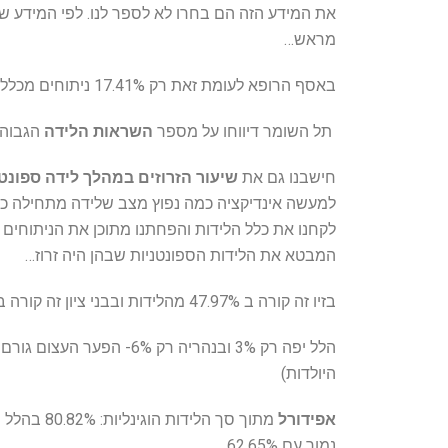
מראש…
באסף הרופא לעומת זאת רק 17.41% ניתוחים מכלל הלידות!
תל השומר דיווחו על מספר
השראות הלידה
הגבוה ביות
חישבנו גם את
שיעור הזרוזים במהלך לידה ספונט
למעשה אינדיקציה כמה נפוץ מצב שלידה מתחילה כרג
לקחנו את כלל הלידות והפחתנו מתוכן את הניתוחים 
המבטא את הלידות הספונטניות שבהן היה זרוז…
בזיו זה קורה ב 47.97% מהלידות ובבני ציון זה קורה ב 47.63% מהלידות!
הלל יפה רק 3% ובנהריה רק 
היולדות)
אפידורל
מתוך סך הלידות הוגינליות:
80.82% בהלל יפה! 74.59% בפוריה ובני ציון עם 73.95%.
נמוך עם 62.65%.