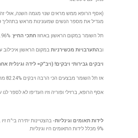
(אסף הרופא ממש מראים שנוי מגמה השנה, אולי זה 
מגדיל את מספר הנשים שמעונינות מראש בתהליך טב
תל השומר במקום הראשון באחוז
חתכי החיץ
: 26.96%!
וב
התערבויות מכשירניות
במקום הראשון איכילוב עם .49%
ויבקים גבירותי ויבקים! (ויב”ק= לידה וגינלית אחר
אז תל השומר מבצעים הכי הרבה ויבקים 82.24%
מתו
אסף הרופא, ברזילי ופוריה וזיו העדיפו לא לספר לנו ע
לידות תאומים וגינליות-
9% מכלל לידות התאומים היו וגינליות.