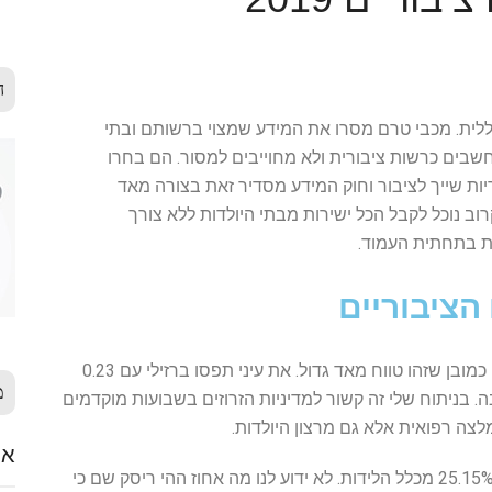
ה
 כללית. מכבי טרם מסרו את המידע שמצוי ברשותם ובתי
בים כרשות ציבורית ולא מחוייבים למסור. הם בחרו
ות שייך לציבור וחוק המידע מסדיר זאת בצורה מאד
רוב נוכל לקבל הכל ישירות מבתי היולדות ללא צורך
ת בתחתית העמוד.
הציבוריים
הטווח נע בין 0.23 ל- 17.75! כמובן שזהו טווח מאד גדול. את עיני תפסו ברזילי עם 0.23
מ
ים בהרבה. בניתוח שלי זה קשור למדיניות הזרוזים בשבועות מוקדמים
לצה רפואית אלא גם מרצון היולדות.
אלימ
הגבוה ביותר היה בתל השומר עם 25.15% מכלל הלידות. לא ידוע לנו מה אחוז ההי ריסק שם כי