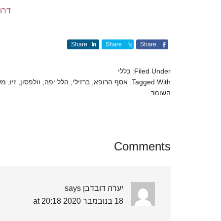
דרוג
Share
Share
Share
Filed Under:
כללי
Tagged With:
אסף הרופא
,
ברזילי
,
הלל יפה
,
וולפסון
,
זיו
,
מש
השומר
Comments
יערה דובדבן
says
18 בנובמבר 2020 at 20:18