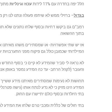
הלל יפה בחדרה עם 11% לידות
עכוז וגינליות
מתוך כ
בגדול
– ברזילי ממש לא שיתפו פעולה ונתנו לנו רק מ
רמב”ם גם ביקשו דחיות ובסוף שלחו נתונים שלא תוא
בתוך ההשואה.
אז יש שתי אפשרויות- או שמסתירים משהו מאיתנו או
המיילדותי שכמובן כולל גם פיקוח מפני התערבויות ית
לא נראה לי סביר שהמידע לא קיים כי בסוף החודש 
והעובר (לקהל הרחב- עד כה המידע נמסר באופן אנוני
תחושות לא נעימות שמסתירים מאיתנו מידע ששייך לנ
המידע הינו מזיק כי לא נדע לנתח אותו (גישה פטרנל
בתי היולדות ובסוף כולם יתיישרו עם החוק.
בתי חולים של כללית ומכבי טרם שלחו את המידע לג