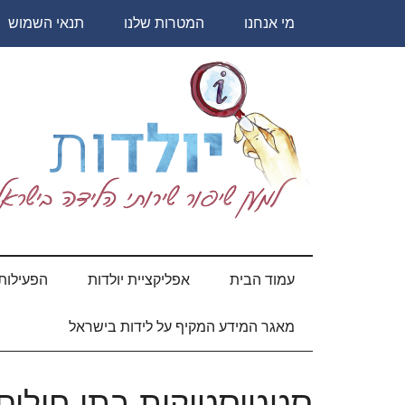
Skip
Skip
Skip
Skip
מי אנחנו
המטרות שלנו
תנאי השמוש
to
to
to
to
secondary
primary
content
footer
sidebar
menu
יולדות
עמוד הבית
אפליקציית יולדות
הפעילות 
מאגר המידע המקיף על לידות בישראל
סטטיסטיקות בתי חולים ציב