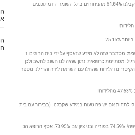
את המידע הזה הם בחרו לא לספר לנו. לפי המידע שקבלנו 61.84% מהניתוחים בתל השומר היו מתוכננים
הח
אל
ר 25.15%.
המ
הל
נית
. מסתבר שזה לא מידע שנאסף על ידי בית החולים. זו
יל ומסתיימת כרפואית. נתון שהיה לנו חשוב לחשב ולכן
הקיסריים והלידות שהחלו עם השראת לידה והרי לנו מספר
6%- הפער העצום גורם לי לתהות אם יש פה טעות במידע שקבלנו…(בבירור עם בית
אסף הרופא הכי