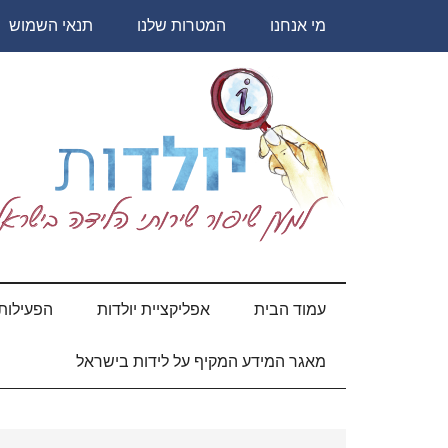
Skip
Skip
Skip
Skip
מי אנחנו
המטרות שלנו
תנאי השמוש
to
to
to
to
secondary
primary
content
footer
sidebar
menu
יולדות
עמוד הבית
אפליקציית יולדות
הפעילות 
מאגר המידע המקיף על לידות בישראל
Primary