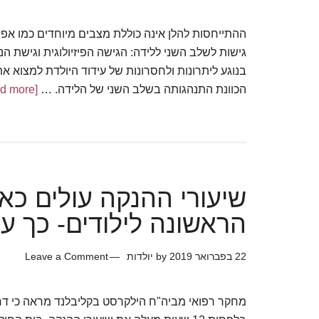
גישות לשלב השני ללידה: הגישה הפיזיולוגית וגישת הני
בנוגע ליתרונות ולחסרונות של עידוד היולדת למצוא 
הכוונת התנהגותה בשלב השני של הלידה. …
[Read more...]
about
השלב
השני
של
הלידה-
ללחוץ?
שיעורי ההנקה עולים כ
או
הראשונה לילודים- כך ע
שלא
22 בפברואר 2019
by
יולדות
Leave a Comment
מחקר רפואי מביה"ח הילקרסט בקליבלנד מראה כי דח