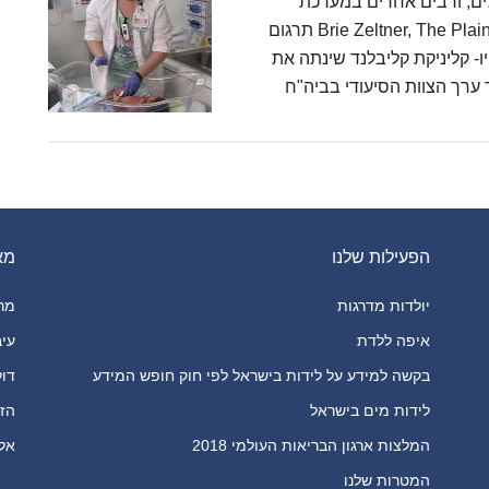
החולים, ורבים אחרים במערכת
הבריאות, אימצו את המדיניות החדשה. מאת Brie Zeltner, The Plain Dealer תרגום
 21/1/2019 קליבלנד, אוהיו- קליניקת קליבלנד שינתה את
ערך הצוות הסיעודי בביה"ח
הפעילות שלנו
מא
יולדות מדרגות
מרכ
איפה ללדת
עיב
בקשה למידע על לידות בישראל לפי חוק חופש המידע
דול
לידות מים בישראל
הזכ
המלצות ארגון הבריאות העולמי 2018
אלימו
המטרות שלנו