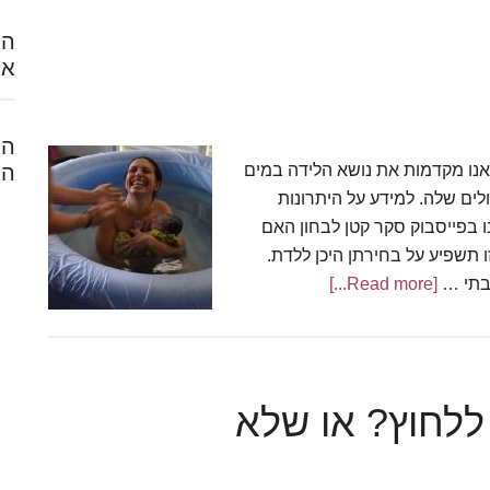
הח
אל
המ
אנו מקדמות את נושא הלידה במים
הל
לים שלה. למידע על היתרונות
 בפייסבוק סקר קטן לבחון האם
 תשפיע על בחירתן היכן ללדת.
 בתי …
[Read more...]
about
לידות
מים
בישראל
ללחוץ? או שלא