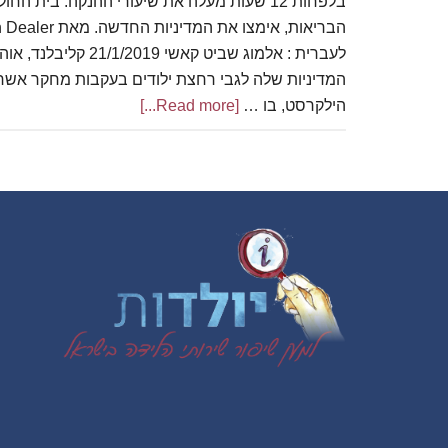
בלפחות 12 שעות מעלה את שיעורי ההנקה. בית 
לעברית : אלמוג שביט קאשי
המדיניות שלה לגבי רחצת ילודים בעקבות מחקר אשר 
הילקרסט, בו …
[Read more...]
about
שיעורי
ההנקה
עולים
כאשר
Footer
משהים
את
הרחצה
הראשונה
לילודים-
כך
על
פי
מחקר