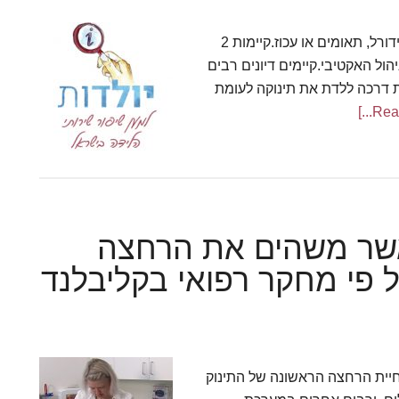
ההתייחסות להלן אינה כוללת מצבים מיוחדים כמו אפידורל, תאומים או עכוז.קיימות 2
הול האקטיבי.קיימים דיונים רבים
את דרכה ללדת את תינוקה לעומת
אשר משהים את הרחצה
ל פי מחקר רפואי בקליבלנד
יית הרחצה הראשונה של התינוק