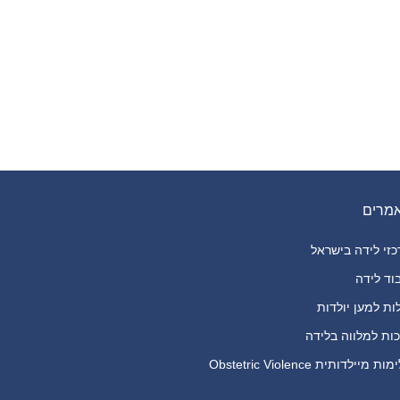
מרים
זי לידה בישראל
וד לידה
ות למען יולדות
ות למלווה בלידה
ת מיילדותית Obstetric Violence