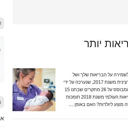
ה
יאות יותר
 הדבר הכי חשוב לשמירה על הבריאות שלך ושל
התינוק שלך? בסרטון תגלי מה הכי חשוב לפי סקירה רצינית משנת 2017, שנערכה על ידי
ארגון הקוקריין האוביקטיבי והמוערך בעולם הרפואה, המבוסס על 26 מחקרים שבחנו 15
אלף יולדות ב17 מדינות שונות. גם המלצות ארגון הבריאות העולמי משנת 2018 תומכות
מ
 מוצע ליולדות? האם באופן …
אלימ