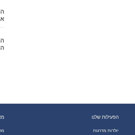
הח
אל
המ
הל
הפעילות שלנו
מא
יולדות מדרגות
מרכ