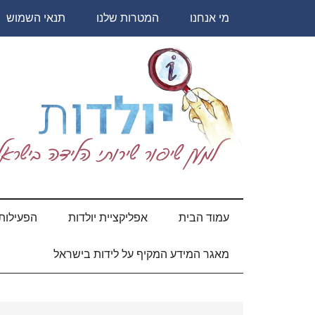
Skip
Skip
Skip
Skip
מי אנחנו
המטרות שלנו
תנאי השמוש
to
to
to
to
secondary
primary
content
footer
sidebar
menu
יולדות
עמוד הבית
אפליקציית יולדות
הפעילות 
מאגר המידע המקיף על לידות בישראל
Primary