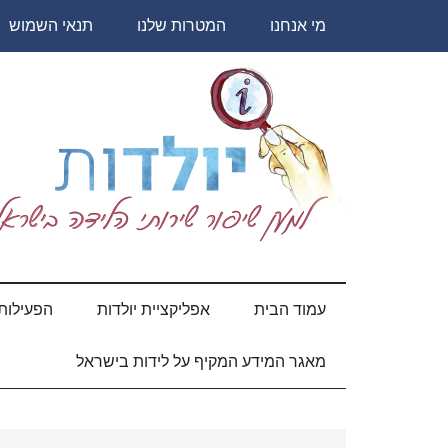
Skip
Skip
Skip
Skip
מי אנחנו
המטרות שלנו
תנאי השמוש
to
to
to
to
secondary
primary
content
footer
sidebar
menu
יולדות
עמוד הבית
אפליקציית יולדות
הפעילות 
מאגר המידע המקיף על לידות בישראל
Primary