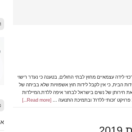
ה
מרכזי לידה עצמאיים מחוץ לבתי החולים, בטענה כי נעדר רישוי
דות הבית, כי אין לקבל לידות חוץ אשפוזיות שלא בביתה של
ת חירותן של נשים בישראל לבחור איפה ללדת.המיילדות
פרויקט 'זכותי ללדת' ובתמיכת התנועה …
[Read more...]
about
מ
מרכזי
לידה
אלימ
בישראל
20