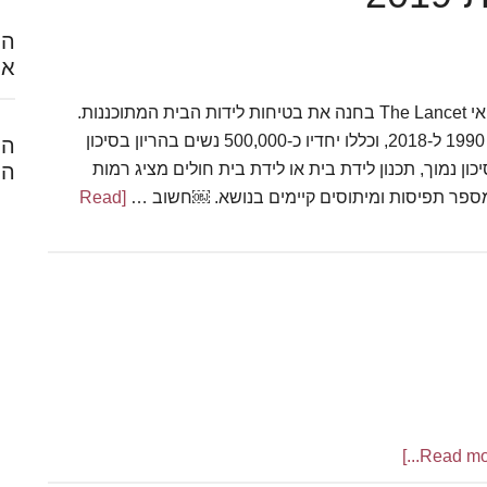
הח
אל
מטא-אנליזה שפורסמה בשנת 2019 בכתב העת הרפואי The Lancet בחנה את בטיחות לידות הבית המתוכננות.
המחקר כלל ניתוח של 14 מחקרים שנערכו בין השנים 1990 ל-2018, וכללו יחדיו כ-500,000 נשים בהריון בסיכון
המ
ן נמוך, תכנון לידת בית או לידת בית חולים מציג רמות
הל
 מספר תפיסות ומיתוסים קיימים בנושא. ￼חשוב …
[Read
about
מחקר
בטיחות
לידות
בית
2019
ab
יות