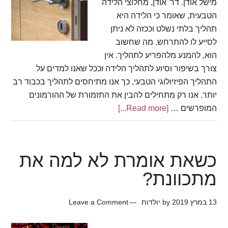
מישל אודן. דר' אודן, מחלוצי הלידה
הטבעית, שאומר כי הלידה היא
תהליך בלתי נשלט וככזה לא ניתן
לסייע לו להתרחש. מה שחשוב
הוא, להמנע מלהפריע לתהליך. אין
צורך בשיפור וסיוע לתהליך הלידה וככל שאנו למדים על
התהליך הפיזיולוגי הטבעי, כך אנו מתיחסים לתהליך בכבוד רב
יותר. אנו רק מתחילים להבין את התזמורת של ההורמונים
המופרשים …
[Read more...]
about
פרטיות
בלידה
כשאת אומרת לא למה את
מתכוונת?
13 במרץ 2019
by
יולדות
Leave a Comment