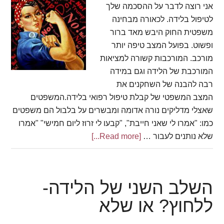
אני רוצה לדבר על ההסכמה שלך
לטיפול בלידה. לכאורה מבחינה
משפטית החוק היבש מאד ברור
ופשוט. בפועל המצב טיפה יותר
מורכב. המורכבות קשורה למציאות
המורכבת של הלידה וגם במידה
רבה להבנה של השחקנים את
המצב המשפטי של קבלת טיפול רפואי בלידה.המשפטים
שאצלי מדליקים נורה אדומה ומבשרים על בלבול הם משפטים
כמו: "אמרו לי שאני חייבת", "קבעו לי זרוז ליום חמישי" "אמרו
שלא נותנים לעבור …
[Read more...]
about
כשאת
אומרת
לא
השלב השני של הלידה-
למה
ללחוץ? או שלא
את
מתכוונת?