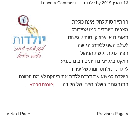
13 במרץ 2019
by
יולדות
Leave a Comment
ההתייחסות להלן אינה כוללת
מצבים מיוחדים כמו אפידורל,
תאומים או עכוז.קיימות 2 גישות
לשלב השני ללידה: הגישה
הפיזיולוגית וגישת הניהול
האקטיבי.קיימים דיונים רבים בנוגע
ליתרונות ולחסרונות של עידוד
היולדת למצוא את דרכה ללדת את תינוקה לעומת הכוונת
התנהגותה בשלב השני של הלידה. …
[Read more...]
about
השלב
השני
של
Next Page »
« Previous Page
הלידה-
ללחוץ?
או
Primary