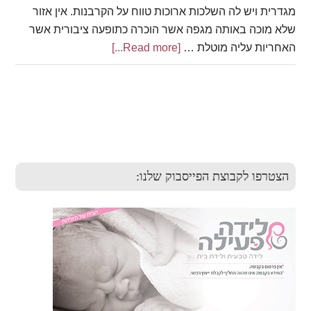
מגדרית ויש לה השלכות ארוכות טווח על הקרבנות. אין אזור
שלא מוכה באותה מגפה אשר הוכרה כתופעה ציבורית אשר
האחריות עליה מוטלת …
[Read more...]
about
החלטת
פרלמנט
האיחוד
Primary
הארופי
בדבר
Sidebar
אלימות
מיילדותית
הצטרפו לקבוצת הפייסבוק שלנו: