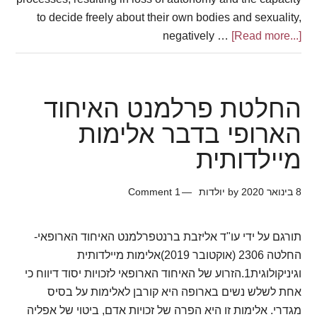
to decide freely about their own bodies and sexuality,
negatively …
[Read more...]
about
אלימות
מיילדותית
Obstetric
החלטת פרלמנט האיחוד
Violence
הארופי בדבר אלימות
מיילדותית
8 בינואר 2020
by
יולדות
1 Comment
תורגם על ידי עו"ד אליזבת ברנטפרלמנט האיחוד הארופאי-
החלטה 2306 (אוקטובר 2019)אלימות מיילדותית
וגיניקולוגית1.הזרוע של האיחוד הארופאי לזכויות יסוד דיווח כי
אחת לשלש נשים בארופה היא קורבן לאלימות על בסיס
מגדרי. אלימות זו היא הפרה של זכויות אדם, ביטוי של אפליה