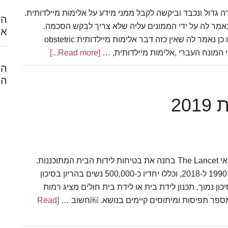
 גדול ונכבד וביקשה לקבל ממני מידע על אלימות מיילדותית.
הח
מר לה על ידי הממונים עליה שלא צריך לבקש הסכמה.
אל
אינטואיטיבית זה לא היה נראה לה הגיוני שזה חוקי. כמו כן נאמר לה שאין כזה דבר אלימות מיילדותית obstetric
about
[Read more...]
האם
המ
אלימות
הל
מיילדותית
20
היא
אלימה?
מטא-אנליזה שפורסמה בשנת 2019 בכתב העת הרפואי The Lancet בחנה את בטיחות לידות הבית המתוכננות.
המחקר כלל ניתוח של 14 מחקרים שנערכו בין השנים 1990 ל-2018, וכללו יחדיו כ-500,000 נשים בהריון בסיכון
ן נמוך, תכנון לידת בית או לידת בית חולים מציג רמות
 מספר תפיסות ומיתוסים קיימים בנושא. ￼חשוב …
[Read
about
מחקר