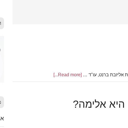
ה
ת אליזבת ברנט, עו"ד …
[Read more...]
about
הזכות
למלווה
בלידה
 היא אלימה?
מ
אלימ