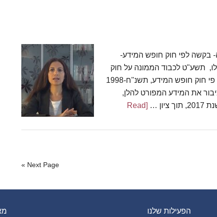
לחתימה על העצומה- בקשה לפי חוק חופש המידע-
לים בישראל 21 לנובמבר, 2018 י"ג כסלו, תשע"ט לכבוד הממונה על חוק
חופש המידע- משרד הבריאות, א.ג.נ, הנדון: בקשה על פי חוק חופש המידע, תשנ"ח-1998
בור את המידע המפורט להלן,
ון …
[Read
about
בקשה
למידע
על
Next Page »
לידות
בישראל
לפי
חוק
הפעילות שלנו
מא