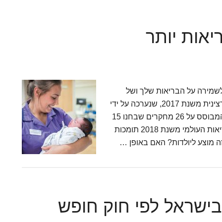
בטיחות
לידות
יאות יותר
בית
2019
 הדבר הכי חשוב לשמירה על הבריאות שלך ושל
התינוק שלך? בסרטון תגלי מה הכי חשוב לפי סקירה רצינית משנת 2017, שנערכה על ידי
ארגון הקוקריין האוביקטיבי והמוערך בעולם הרפואה, המבוסס על 26 מחקרים שבחנו 15
אלף יולדות ב17 מדינות שונות. גם המלצות ארגון הבריאות העולמי משנת 2018 תומכות
 מוצע ליולדות? האם באופן …
בישראל לפי חוק חופש