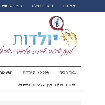
Skip
Skip
Skip
Skip
מי אנחנו
המטרות שלנו
תנאי השמוש
to
to
to
to
secondary
primary
content
footer
sidebar
menu
יולדות
עמוד הבית
אפליקציית יולדות
הפעילות 
מאגר המידע המקיף על לידות בישראל
Primary