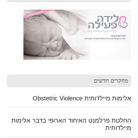
הראשונה
לילודים-
כך
על
פי
מחקר
רפואי
בקליבלנד
מחקרים חדשים
אלימות מיילדותית Obstetric Violence
החלטת פרלמנט האיחוד הארופי בדבר אלימות
מיילדותית