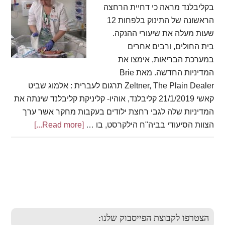
בקליבלנד מראה כי דחיית הרחצה
הראשונה של התינוק בלפחות 12
שעות מעלה את שיעורי ההנקה.
בית החולים, ורבים אחרים
במערכת הבריאות, אימצו את
המדיניות החדשה. מאת Brie
Zeltner, The Plain Dealer תרגום לעברית : אלמוג שביט
קאשי 21/1/2019 קליבלנד, אוהיו- קליניקת קליבלנד שינתה את
המדיניות שלה לגבי רחצת ילודים בעקבות מחקר אשר ערך
about
הצוות הסיעודי בביה"ח הילקרסט, בו …
[Read more...]
שיעורי
ההנקה
עולים
Primar
כאשר
משהים
Sideba
את
הרחצה
הצטרפו לקבוצת הפייסבוק שלנו: