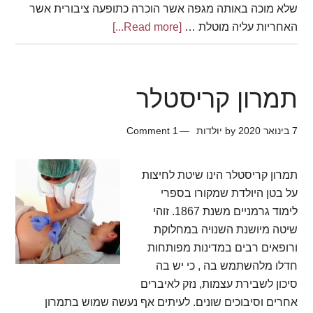
שלא מוכה באותה מגפה אשר הוכרה כתופעה ציבורית אשר
האחריות עליה מוטלת …
[Read more...]
about
החלטת
פרלמנט
האיחוד
תמרון קריסטלר
הארופי
בדבר
7 בינואר 2020
by
יולדות
1 Comment
אלימות
מיילדותית
תמרון קריסטלר הינו שיטת לחיצות
על בטן היולדת שמקורו בספרי
לימוד גרמניים משנת 1867. זוהי
שיטה מיושנת השנויה במחלוקת
ורופאים רבים במדינות מפותחות
חדלו מלהשתמש בה , כי יש בה
סיכון לשבירת עצמות, נזק לאיברים
אחרים וסיבוכים שונים. לעיתים אף נעשה שמוש בתמרון