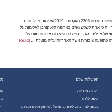
תורגם על ידי עו"ד אליזבת ברנטפרלמנט האיחוד הארופאי- החלטה 2306 (אוקטובר 2019)אלימות מיילדותית
ות יסוד דיווח כי אחת לשלש נשים בארופה היא קורבן לאלימות על
וי של אפליה מגדרית ויש לה השלכות ארוכות טווח על
רה כתופעה ציבורית אשר האחריות עליה מוטלת …
[Read
about
החלטת
פרלמנט
האיחוד
הארופי
הפעילות שלנו
בדבר
מא
אלימות
יולדות מדרגות
מרכ
מיילדותית
איפה ללדת
עיב
בקשה למידע על לידות בישראל לפי חוק חופש המידע
דול