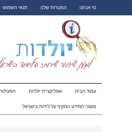
Skip
Skip
Skip
Skip
מי אנחנו
המטרות שלנו
תנאי השמוש
to
to
to
to
secondary
primary
content
footer
sidebar
menu
יולדות
עמוד הבית
אפליקציית יולדות
הפעילות 
מאגר המידע המקיף על לידות בישראל
Primary