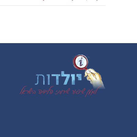
שיעורי
ההנקה
עולים
כאשר
משהים
את
הרחצה
Footer
הראשונה
לילודים-
כך
על
פי
מחקר
רפואי
בקליבלנד