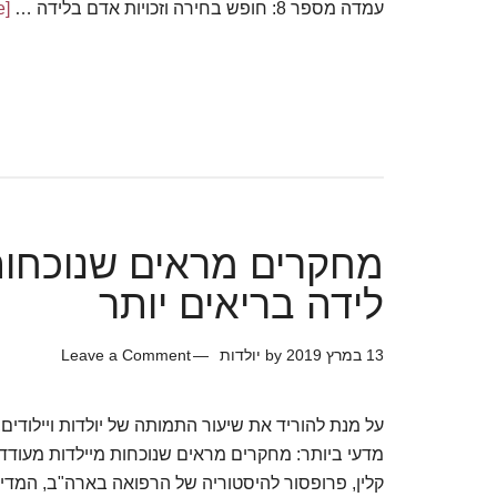
עמדה מספר 8: חופש בחירה וזכויות אדם בלידה …
[Read more...]
ut
המ
המ
הל
לב
מחקרים מראים שנוכחות
לידה בריאים יותר
13 במרץ 2019
by
יולדות
Leave a Comment
על מנת להוריד את שיעור התמותה של יולדות ויילודים, 
מדעי ביותר: מחקרים מראים שנוכחות מיילדות מעודדת 
קלין, פרופסור להיסטוריה של הרפואה בארה"ב, המדינ