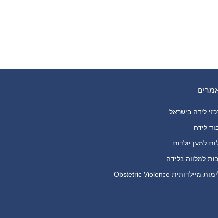
מרים
זי לידה בישראל
וד לידה
ות למען יולדות
ות למלווה בלידה
ת מיילדותית Obstetric Violence