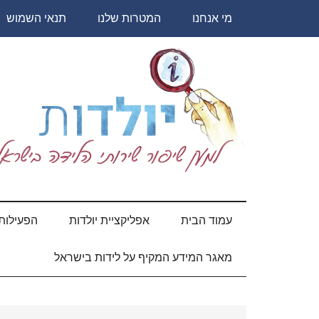
Skip
Skip
Skip
Skip
מי אנחנו
המטרות שלנו
תנאי השמוש
to
to
to
to
secondary
primary
content
footer
sidebar
menu
יולדות
עמוד הבית
אפליקציית יולדות
הפעילות 
מאגר המידע המקיף על לידות בישראל
Primary