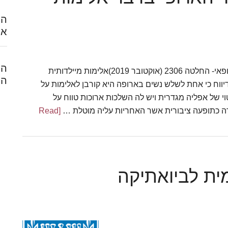
הח
אל
המ
תורגם על ידי עו"ד אליזבת ברנטפרלמנט האיחוד הארופאי- החלטה 2306 (אוקטובר 2019)אלימות מיילדותית
הל
ות יסוד דיווח כי אחת לשלש נשים בארופה היא קורבן לאלימות על
וי של אפליה מגדרית ויש לה השלכות ארוכות טווח על
רה כתופעה ציבורית אשר האחריות עליה מוטלת …
[Read
about
החלטת
פרלמנט
האיחוד
ת לביואתיקה
הארופי
בדבר
אלימות
מיילדותית