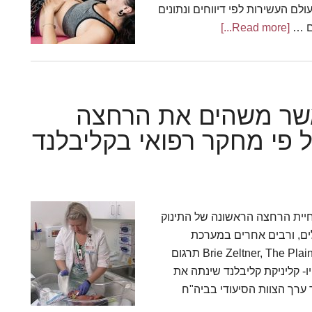
לם העשירות לפי דיווחים ונתונים
ים …
[Read more...]
about
מחקרים
מראים
שנוכחות
מיילדות
אשר משהים את הרחצה
מעודדת
ל פי מחקר רפואי בקליבלנד
תהליכי
לידה
בריאים
יותר
יית הרחצה הראשונה של התינוק
החולים, ורבים אחרים במערכת
הבריאות, אימצו את המדיניות החדשה. מאת Brie Zeltner, The Plain Dealer תרגום
 21/1/2019 קליבלנד, אוהיו- קליניקת קליבלנד שינתה את
ערך הצוות הסיעודי בביה"ח